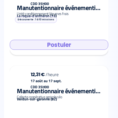
CDD 35H00
Manutentionnaire événementiel F/H
Unité conditionnement légumes frais
La roque-d'anthéron (13)
Découverte : 1 à 10 missions
Postuler
12,31 €
/
heure
17 août
au
17 sept.
CDD 35H00
Manutentionnaire événementiel F/H
Collecte coopérative agricole silo
Verdun-sur-garonne (82)