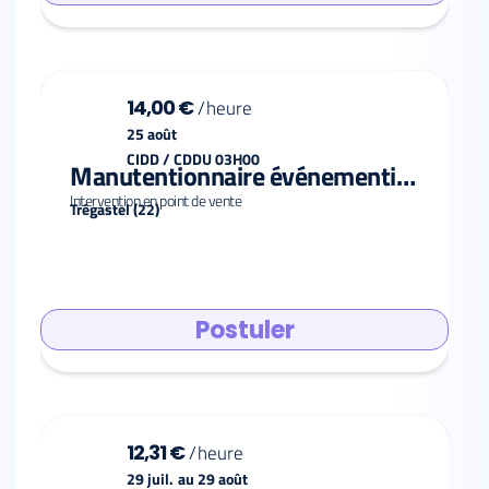
14,00 €
/
heure
25 août
CIDD / CDDU 03H00
Manutentionnaire événementiel F/H
Intervention en point de vente
Trégastel (22)
Postuler
12,31 €
/
heure
29 juil.
au
29 août