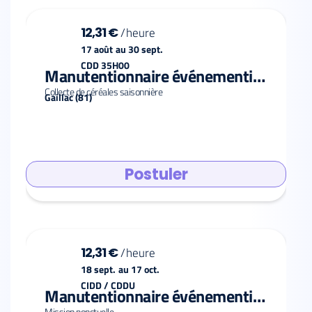
12,31 €
/
heure
17 août
au
30 sept.
CDD 35H00
Manutentionnaire événementiel F/H
Collecte de céréales saisonnière
Gaillac (81)
Postuler
12,31 €
/
heure
18 sept.
au
17 oct.
CIDD / CDDU
Manutentionnaire événementiel F/H
Mission ponctuelle