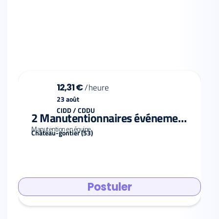
12,31 €
/
heure
23 août
CIDD / CDDU
2 Manutentionnaires événementiels F/H
Manutention en équipe
Château-gontier (53)
Postuler