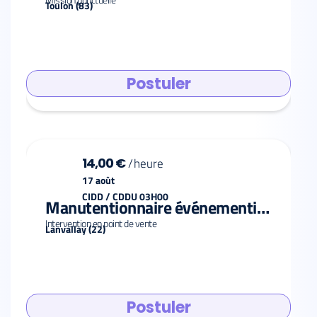
Toulon (83)
Postuler
14,00 €
/
heure
17 août
CIDD / CDDU 03H00
Manutentionnaire événementiel F/H
Intervention en point de vente
Lanvallay (22)
Postuler