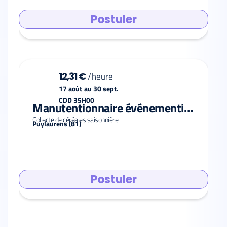
Postuler
12,31 €
/
heure
17 août
au
30 sept.
CDD 35H00
Manutentionnaire événementiel F/H
Collecte de céréales saisonnière
Puylaurens (81)
Postuler